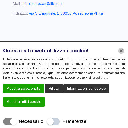
Mail:
info-ozonoxan@libero.it
Indirizzo:
Via V. Emanuele, 1, 36050 Pozzoleone VI, Itali
Link Utili
Questo sito web utilizza i cookie!
Cookie Policy
Utilizziamo i cookie per personalizzare contenuti ed annunci, per fornire funzionalità dei
social media e per analizzare il nostro traffico. Condividiamo inoltre informazioni sul
Privacy Policy
modo in cui utilizza il nostro sito con i nostri partner che si occupano di analisi dei dati
web, pubblicità e social media, i quali potrebbero combinarle con altre informazioni che
ha fornito loro o che hanno raccolto dal suo utilizzo dei loro servizi.
Leggi di più
Accetta selezionato
Rifiuta
Informazioni sui cookie
Accetta tutti i cookie
Creato da
Local Web – Agenzia Web Marketing Milano
Necessario
Preferenze
Copyrights © 2020 Ozonoxan|Tutti i diritti riservati.