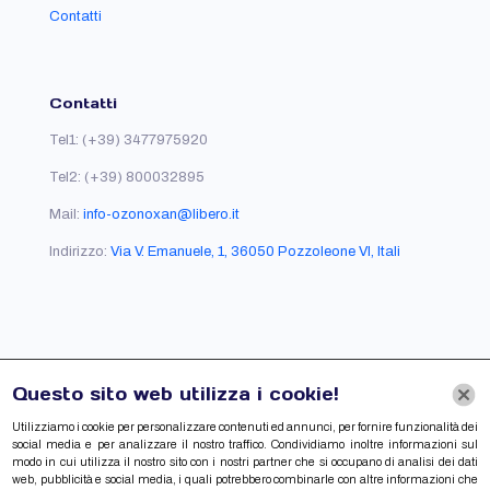
Contatti
Contatti
Tel1:
(+39) 3477975920
Tel2:
(+39) 800032895
Mail:
info-ozonoxan@libero.it
Indirizzo:
Via V. Emanuele, 1, 36050 Pozzoleone VI, Itali
Link Utili
Questo sito web utilizza i cookie!
Cookie Policy
Utilizziamo i cookie per personalizzare contenuti ed annunci, per fornire funzionalità dei
social media e per analizzare il nostro traffico. Condividiamo inoltre informazioni sul
Privacy Policy
modo in cui utilizza il nostro sito con i nostri partner che si occupano di analisi dei dati
web, pubblicità e social media, i quali potrebbero combinarle con altre informazioni che